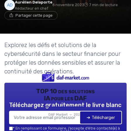
Aurélien Delaporte
8 novembre 2023
7 min de lecture
Rédacteur en chef
Partager cette page
Explorez les défis et solutions de la
cybersécurité dans le secteur financier pour
protéger les données sensibles et assurer la
continuité des opérations.
TOP 10 des solutions
IA pour les DAF
Téléchargez gratuitement le livre blanc
DAF Market — 2026
➔ Télécharger
*
En remplissant ce formulaire, j’accepte d’être contacté(e) à