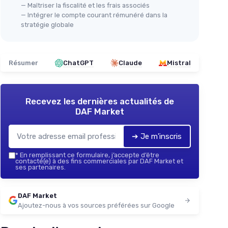
— Maîtriser la fiscalité et les frais associés
— Intégrer le compte courant rémunéré dans la
stratégie globale
Résumer
ChatGPT
Claude
Mistral
Recevez les dernières actualités de
DAF Market
➔ Je m'inscris
*
En remplissant ce formulaire, j’accepte d’être
contacté(e) à des fins commerciales par DAF Market et
ses partenaires.
DAF Market
Ajoutez-nous à vos sources préférées sur Google