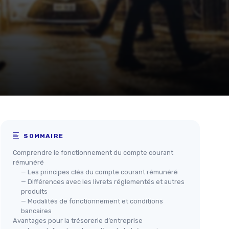
SOMMAIRE
Comprendre le fonctionnement du compte courant
rémunéré
— Les principes clés du compte courant rémunéré
— Différences avec les livrets réglementés et autres
produits
— Modalités de fonctionnement et conditions
bancaires
Avantages pour la trésorerie d’entreprise