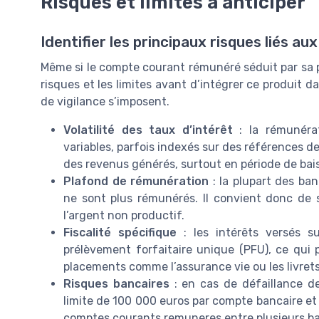
Risques et limites à anticiper
Identifier les principaux risques liés 
Même si le compte courant rémunéré séduit par sa pr
risques et les limites avant d’intégrer ce produit da
de vigilance s’imposent.
Volatilité des taux d’intérêt
: la rémunéra
variables, parfois indexés sur des références de
des revenus générés, surtout en période de bais
Plafond de rémunération
: la plupart des ba
ne sont plus rémunérés. Il convient donc de s
l’argent non productif.
Fiscalité spécifique
: les intérêts versés 
prélèvement forfaitaire unique (PFU), ce qui p
placements comme l’assurance vie ou les livret
Risques bancaires
: en cas de défaillance de
limite de 100 000 euros par compte bancaire et 
comptes courants remuneres entre plusieurs ba