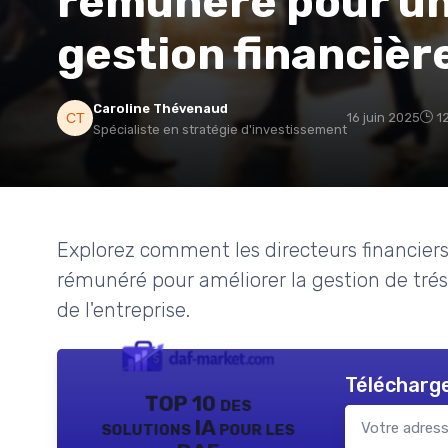
rémunéré pour un
gestion financièr
Caroline Thévenaud
16 juin 2025
1
Spécialiste en stratégie d'investissement
Explorez comment les directeurs financier
rémunéré pour améliorer la gestion de trés
de l'entreprise.
Télécharge
TOP 10 des
solutions IA pour les