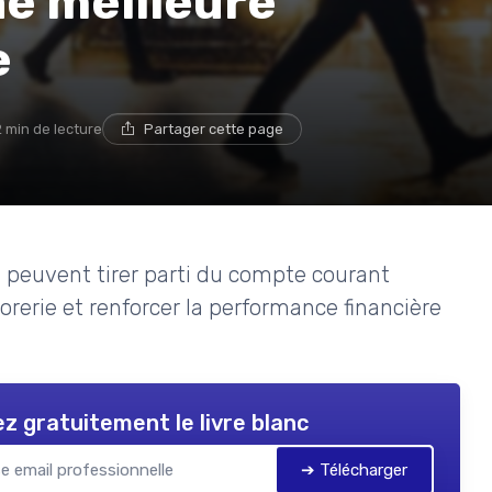
e meilleure
e
2 min de lecture
Partager cette page
s peuvent tirer parti du compte courant
orerie et renforcer la performance financière
z gratuitement le livre blanc
➔ Télécharger