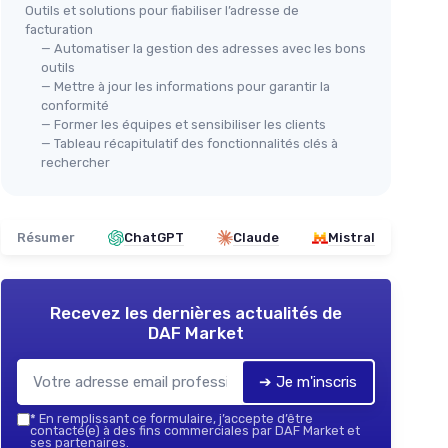
Outils et solutions pour fiabiliser l’adresse de
facturation
— Automatiser la gestion des adresses avec les bons
outils
— Mettre à jour les informations pour garantir la
conformité
— Former les équipes et sensibiliser les clients
— Tableau récapitulatif des fonctionnalités clés à
rechercher
Résumer
ChatGPT
Claude
Mistral
Recevez les dernières actualités de
DAF Market
➔ Je m'inscris
*
En remplissant ce formulaire, j’accepte d’être
contacté(e) à des fins commerciales par DAF Market et
ses partenaires.