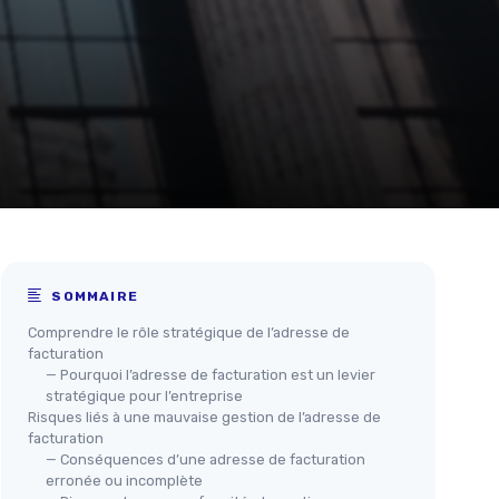
SOMMAIRE
Comprendre le rôle stratégique de l’adresse de
facturation
— Pourquoi l’adresse de facturation est un levier
stratégique pour l’entreprise
Risques liés à une mauvaise gestion de l’adresse de
facturation
— Conséquences d’une adresse de facturation
erronée ou incomplète