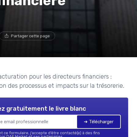
financière
Partager cette page
turation pour les directeurs financiers :
on des processus et impacts sur la trésorerie.
z gratuitement le livre blanc
➔ Télécharger
 ce formulaire, j’accepte d’être contacté(e) à des fins
ar DAF Market et ses partenaires.