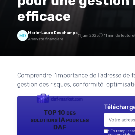
pour une gestion 
efficace
Marie-Laure Deschamps
11 juin 2025
11 min de lecture
Analyste financière
Comprendre l’importance de l’adresse de fac
gestion des risques, conformité, optimisati
Télécharge
TOP 10 des
solutions IA pour les
DAF
*
En remplissant
commerciales p