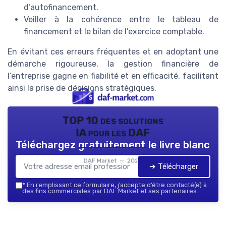
d’autofinancement.
Veiller à la cohérence entre le tableau de
financement et le bilan de l’exercice comptable.
En évitant ces erreurs fréquentes et en adoptant une
démarche rigoureuse, la gestion financière de
l’entreprise gagne en fiabilité et en efficacité, facilitant
ainsi la prise de décisions stratégiques.
TOP 10 des solutions
IA pour les DAF
Téléchargez gratuitement le livre blanc
DAF Market — 2026
➔ Télécharger
*
En remplissant ce formulaire, j’accepte d’être contacté(e) à
des fins commerciales par DAF Market et ses partenaires.