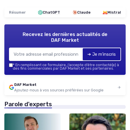
Résumer
ChatGPT
Claude
Mistral
Recevez les dernières actualités de
DAF Market
➔ Je m'inscris
*
En remplissant ce formulaire, j’accepte d’être contacté(e) à
des fins commerciales par DAF Market et ses partenaires.
DAF Market
Ajoutez-nous à vos sources préférées sur Google
Parole d'experts