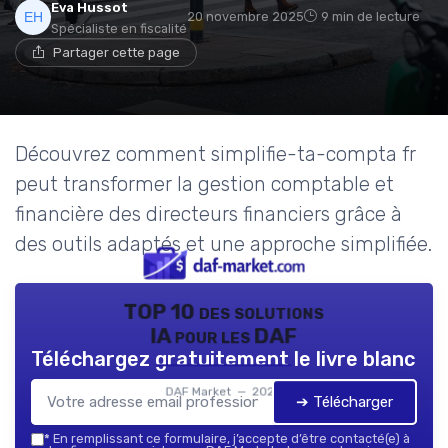
Eva Hussot
20 novembre 2025
9 min de lecture
Spécialiste en fiscalité
Partager cette page
Découvrez comment simplifie-ta-compta fr
peut transformer la gestion comptable et
financière des directeurs financiers grâce à
des outils adaptés et une approche simplifiée.
TOP 10 des solutions
IA pour les DAF
Téléchargez gratuitement le livre blanc
DAF Market — 2026
➔ Télécharger
*
En remplissant ce formulaire, j’accepte d’être contacté(e) à