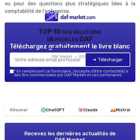
ou pour des questions plus stratégiques liées à la
comptabilité de l’entreprise.
TOP 10 des solutions
IA pour les DAF
Téléchargez gratuitement le livre blanc
DAF Market — 2026
➔ Télécharger
*
En remplissant ce formulaire, j’accepte d’être contacté(e) à
des fins commerciales par DAF Market et ses partenaires.
Résumer
ChatGPT
Claude
Mistral
Recevez les dernières actualités de
DAF Market