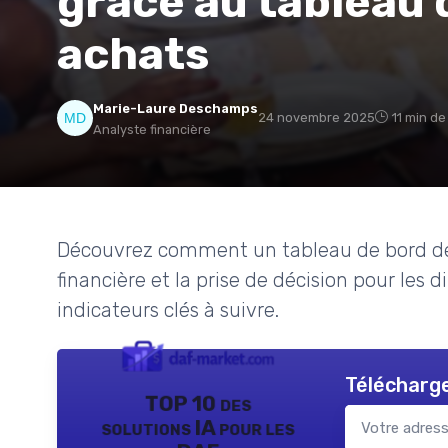
grâce au tableau 
achats
Marie-Laure Deschamps
24 novembre 2025
11 min de
Analyste financière
Découvrez comment un tableau de bord des
financière et la prise de décision pour les d
indicateurs clés à suivre.
Télécharge
TOP 10 des
solutions IA pour les