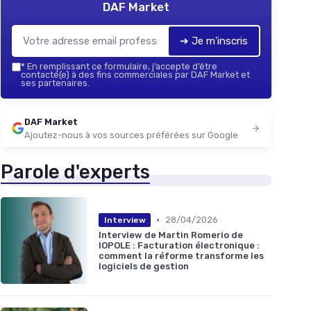
DAF Market
➔ Je m'inscris
*
En remplissant ce formulaire, j’accepte d’être
contacté(e) à des fins commerciales par DAF Market et
ses partenaires.
DAF Market
Ajoutez-nous à vos sources préférées sur Google
Parole d'experts
•
28/04/2026
Interview
Interview de Martin Romerio de
IOPOLE : Facturation électronique :
comment la réforme transforme les
logiciels de gestion