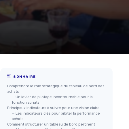
SOMMAIRE
Comprendre le rôle stratégique du tableau de bord des
achats
— Un levier de pilotage incontournable pour la
fonction achats
Principaux indicateurs à suivre pour une vision claire
— Les indicateurs clés pour piloter la performance
achats
Comment structurer un tableau de bord pertinent