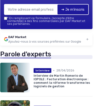
➔ Je m'inscris
*
En remplissant ce formulaire, j’accepte d’être
contacté(e) à des fins commerciales par DAF Market et
ses partenaires.
DAF Market
Ajoutez-nous à vos sources préférées sur Google
Parole d'experts
•
28/04/2026
Interview
Interview de Martin Romerio de
IOPOLE : Facturation électronique :
comment la réforme transforme les
logiciels de gestion