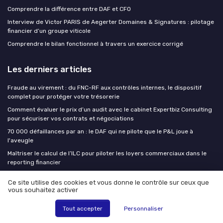
Comprendre la différence entre DAF et CFO
Interview de Victor PARIS de Aegerter Domaines & Signatures : pilotage
financier d’un groupe viticole
Comprendre le bilan fonctionnel à travers un exercice corrigé
Les derniers articles
Fraude au virement : du FNC-RF aux contrôles internes, le dispositif
complet pour protéger votre trésorerie
Comment évaluer le prix d’un audit avec le cabinet Expertbiz Consulting
pour sécuriser vos contrats et négociations
70 000 défaillances par an : le DAF qui ne pilote que le P&L joue à
l'aveugle
Maîtriser le calcul de l’ILC pour piloter les loyers commerciaux dans le
reporting financier
Piloter le financement de stock pour sécuriser la trésorerie de
Ce site utilise des cookies et vous donne le contrôle sur ceux que
l’entreprise
vous souhaitez activer
DAF Market
Tout accepter
Personnaliser