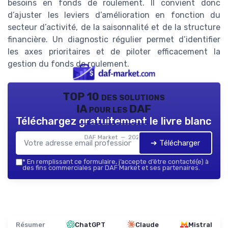
besoins en fonds de roulement. Il convient donc
d’ajuster les leviers d’amélioration en fonction du
secteur d’activité, de la saisonnalité et de la structure
financière. Un diagnostic régulier permet d’identifier
les axes prioritaires et de piloter efficacement la
gestion du fonds de roulement.
TOP 10 des solutions
IA pour les DAF
Téléchargez gratuitement le livre blanc
DAF Market — 2026
➔ Télécharger
*
En remplissant ce formulaire, j’accepte d’être contacté(e) à
des fins commerciales par DAF Market et ses partenaires.
Résumer
ChatGPT
Claude
Mistral