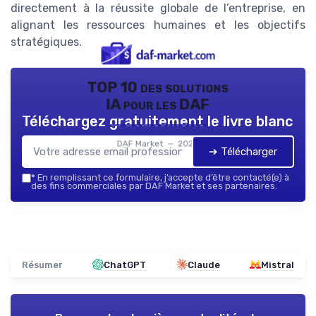
directement à la réussite globale de l’entreprise, en
alignant les ressources humaines et les objectifs
stratégiques.
TOP 10 des solutions
IA pour les DAF
Téléchargez gratuitement le livre blanc
DAF Market — 2026
➔ Télécharger
*
En remplissant ce formulaire, j’accepte d’être contacté(e) à
des fins commerciales par DAF Market et ses partenaires.
Résumer
ChatGPT
Claude
Mistral