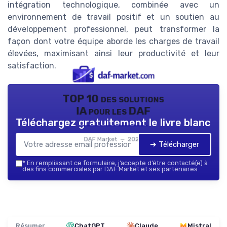
intégration technologique, combinée avec un
environnement de travail positif et un soutien au
développement professionnel, peut transformer la
façon dont votre équipe aborde les charges de travail
élevées, maximisant ainsi leur productivité et leur
satisfaction.
TOP 10 des solutions
IA pour les DAF
Téléchargez gratuitement le livre blanc
DAF Market — 2026
➔ Télécharger
*
En remplissant ce formulaire, j’accepte d’être contacté(e) à
des fins commerciales par DAF Market et ses partenaires.
Résumer
ChatGPT
Claude
Mistral