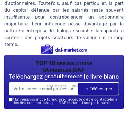
d’actionnaires. Toutefois, sauf cas particulier, la part
du capital détenue par les salariés reste souvent
insuffisante pour contrebalancer un actionnaire
majoritaire. Leur influence passe davantage par la
culture d’entreprise, le dialogue social et la capacité à
soutenir des projets créateurs de valeur sur le long
terme.
TOP 10 des solutions
IA pour les DAF
Téléchargez gratuitement le livre blanc
DAF Market — 2026
➔ Télécharger
*
En remplissant ce formulaire, j’accepte d’être contacté(e) à
des fins commerciales par DAF Market et ses partenaires.