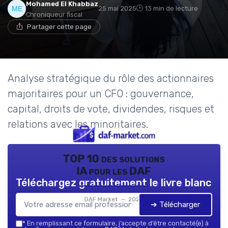
Mohamed El Khabbaz
25 mai 2025
13 min de lecture
Chroniqueur fiscal
Partager cette page
Analyse stratégique du rôle des actionnaires
majoritaires pour un CFO : gouvernance,
capital, droits de vote, dividendes, risques et
relations avec les minoritaires.
TOP 10 des solutions
IA pour les DAF
Téléchargez gratuitement le livre blanc
DAF Market — 2026
➔ Télécharger
*
En remplissant ce formulaire, j’accepte d’être contacté(e) à