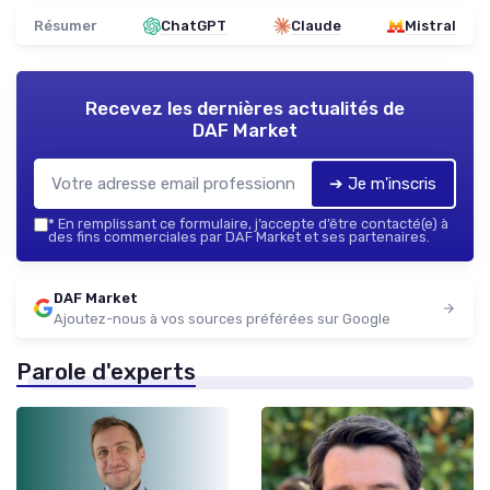
Résumer
ChatGPT
Claude
Mistral
Recevez les dernières actualités de
DAF Market
➔ Je m'inscris
*
En remplissant ce formulaire, j’accepte d’être contacté(e) à
des fins commerciales par DAF Market et ses partenaires.
DAF Market
Ajoutez-nous à vos sources préférées sur Google
Parole d'experts