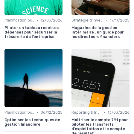
•
•
Planification budgétaire
12/03/2026
Stratégie d'investissement
17/11/2025
Piloter un tableau recettes
Magazine de la gestion
dépenses pour sécuriser la
intérimaire : un guide pour
trésorerie de l’entreprise
les directeurs financiers
•
•
Planification budgétaire
06/12/2025
Reporting & Indicateurs
13/03/2026
Optimiser les techniques de
Maîtriser le compte 791 pour
gestion financière
piloter les transferts
d’exploitation et le compte
de résultat