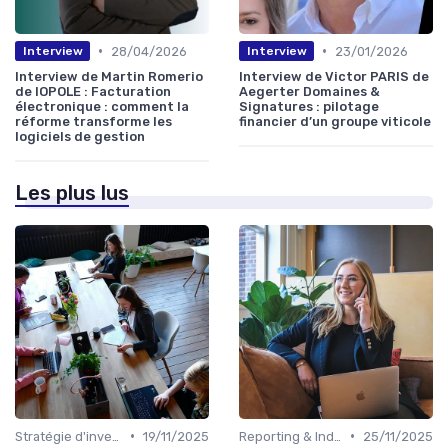
•
•
28/04/2026
23/01/2026
Interview
Interview
Interview de Martin Romerio
Interview de Victor PARIS de
de IOPOLE : Facturation
Aegerter Domaines &
électronique : comment la
Signatures : pilotage
réforme transforme les
financier d’un groupe viticole
logiciels de gestion
Les plus lus
•
•
Stratégie d'investissement
19/11/2025
Reporting & Indicateurs
25/11/2025