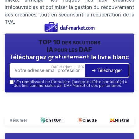
irrécouvrables et optimiser la gestion du recouvrement
des créances, tout en sécurisant la récupération de la
TVA.
TOP 10 des solutions
IA pour les DAF
Téléchargez gratuitement le livre blanc
DAF Market — 2026
➔ Télécharger
*
En remplissant ce formulaire, j’accepte d’être contacté(e) à
des fins commerciales par DAF Market et ses partenaires.
Résumer
ChatGPT
Claude
Mistral