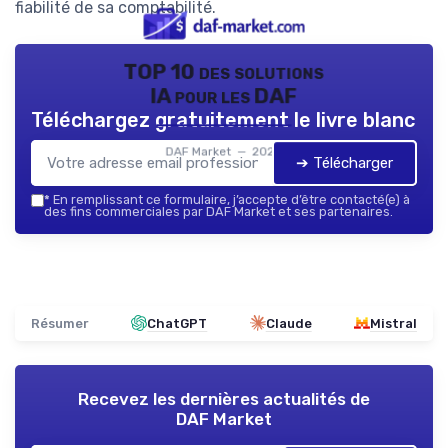
fiabilité de sa comptabilité.
TOP 10 des solutions
IA pour les DAF
Téléchargez gratuitement le livre blanc
DAF Market — 2026
➔ Télécharger
*
En remplissant ce formulaire, j’accepte d’être contacté(e) à
des fins commerciales par DAF Market et ses partenaires.
Résumer
ChatGPT
Claude
Mistral
Recevez les dernières actualités de
DAF Market