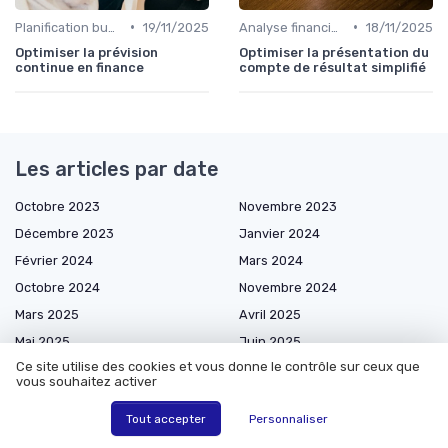
•
•
Planification budgétaire
19/11/2025
Analyse financière
18/11/2025
Optimiser la prévision
Optimiser la présentation du
continue en finance
compte de résultat simplifié
Les articles par date
Octobre 2023
Novembre 2023
Décembre 2023
Janvier 2024
Février 2024
Mars 2024
Octobre 2024
Novembre 2024
Mars 2025
Avril 2025
Mai 2025
Juin 2025
Ce site utilise des cookies et vous donne le contrôle sur ceux que
Juillet 2025
Août 2025
vous souhaitez activer
Septembre 2025
Novembre 2025
Tout accepter
Personnaliser
Décembre 2025
Janvier 2026