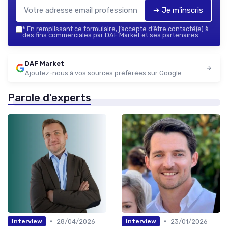
➔ Je m'inscris
*
En remplissant ce formulaire, j’accepte d’être contacté(e) à
des fins commerciales par DAF Market et ses partenaires.
DAF Market
Ajoutez-nous à vos sources préférées sur Google
Parole d'experts
•
•
28/04/2026
23/01/2026
Interview
Interview