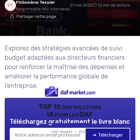
Philomène Tessier
21 mai 2025
12 min de lecture
Responsable des interviews
Partager cette page
Explorez des stratégies avancées de suivi
budget adaptées aux directeurs financiers
pour renforcer la maîtrise des dépenses et
améliorer la performance globale de
l'entreprise.
TOP 10 des solutions
IA pour les DAF
Téléchargez gratuitement le livre blanc
DAF Market — 2026
➔ Télécharger