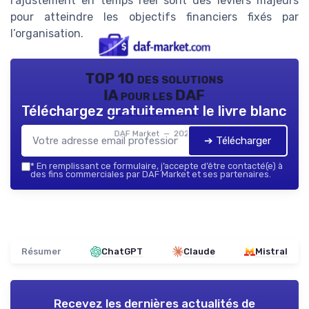
l’ajustement en temps réel sont des leviers majeurs
pour atteindre les objectifs financiers fixés par
l’organisation.
TOP 10 des solutions
IA pour les DAF
Téléchargez gratuitement le livre blanc
DAF Market — 2026
➔ Télécharger
*
En remplissant ce formulaire, j’accepte d’être contacté(e) à
des fins commerciales par DAF Market et ses partenaires.
Résumer
ChatGPT
Claude
Mistral
Recevez les dernières actualités de