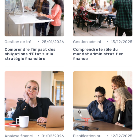
•
•
Gestion de trésorerie
25/01/2026
Gestion administrative
13/12/2025
Comprendre l'impact des
Comprendre le rôle du
obligations d'État sur la
mandat administratif en
stratégie financière
finance
•
•
Analyse financière
01/02/2026
Planification budgétaire
12/12/2025