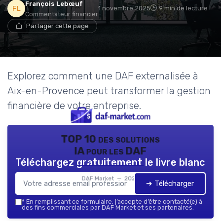
François Lebœuf
1 novembre 2025
9 min de lecture
Commentateur financier
Partager cette page
Explorez comment une DAF externalisée à
Aix-en-Provence peut transformer la gestion
financière de votre entreprise.
TOP 10 des solutions
IA pour les DAF
Téléchargez gratuitement le livre blanc
DAF Market — 2026
➔ Télécharger
*
En remplissant ce formulaire, j’accepte d’être contacté(e) à
des fins commerciales par DAF Market et ses partenaires.