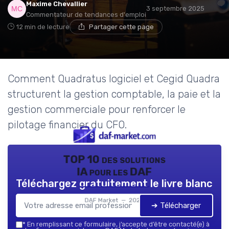
Maxime Chevallier
3 septembre 2025
Commentateur de tendances d'emploi
12 min de lecture
Partager cette page
Comment Quadratus logiciel et Cegid Quadra
structurent la gestion comptable, la paie et la
gestion commerciale pour renforcer le
pilotage financier du CFO.
TOP 10 des solutions
IA pour les DAF
Téléchargez gratuitement le livre blanc
DAF Market — 2026
➔ Télécharger
*
En remplissant ce formulaire, j’accepte d’être contacté(e) à