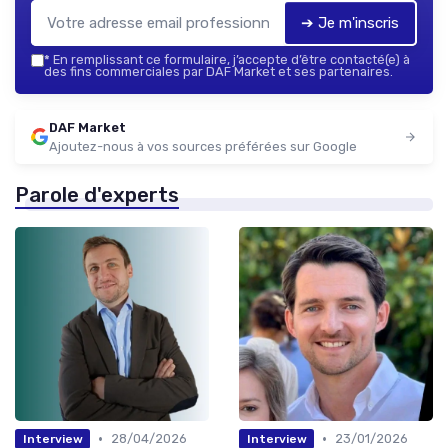
➔ Je m'inscris
*
En remplissant ce formulaire, j’accepte d’être contacté(e) à
des fins commerciales par DAF Market et ses partenaires.
DAF Market
Ajoutez-nous à vos sources préférées sur Google
Parole d'experts
•
•
28/04/2026
23/01/2026
Interview
Interview