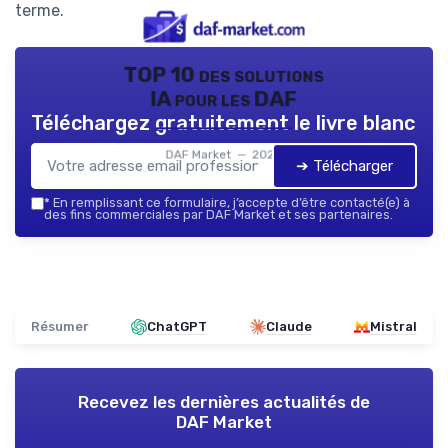
terme.
TOP 10 des solutions
IA pour les DAF
Téléchargez gratuitement le livre blanc
DAF Market — 2026
➔ Télécharger
*
En remplissant ce formulaire, j’accepte d’être contacté(e) à
des fins commerciales par DAF Market et ses partenaires.
Résumer
ChatGPT
Claude
Mistral
Recevez les dernières actualités de
DAF Market