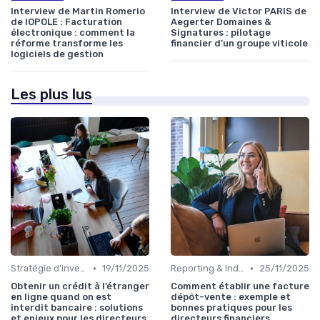
Interview de Martin Romerio
Interview de Victor PARIS de
de IOPOLE : Facturation
Aegerter Domaines &
électronique : comment la
Signatures : pilotage
réforme transforme les
financier d’un groupe viticole
logiciels de gestion
Les plus lus
•
•
Stratégie d'investissement
19/11/2025
Reporting & Indicateurs
25/11/2025
Obtenir un crédit à l’étranger
Comment établir une facture
en ligne quand on est
dépôt-vente : exemple et
interdit bancaire : solutions
bonnes pratiques pour les
et enjeux pour les directeurs
directeurs financiers