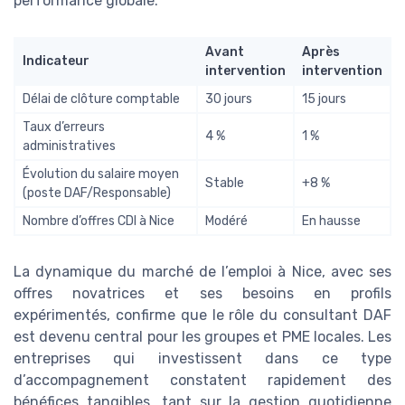
performance globale.
Avant
Après
Indicateur
intervention
intervention
Délai de clôture comptable
30 jours
15 jours
Taux d’erreurs
4 %
1 %
administratives
Évolution du salaire moyen
Stable
+8 %
(poste DAF/Responsable)
Nombre d’offres CDI à Nice
Modéré
En hausse
La dynamique du marché de l’emploi à Nice, avec ses
offres novatrices et ses besoins en profils
expérimentés, confirme que le rôle du consultant DAF
est devenu central pour les groupes et PME locales. Les
entreprises qui investissent dans ce type
d’accompagnement constatent rapidement des
bénéfices tangibles, tant sur la gestion quotidienne