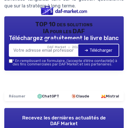
que sur la stratégie à long terme.
TOP 10 des solutions
IA pour les DAF
Téléchargez gratuitement le livre blanc
DAF Market — 2026
➔ Télécharger
*
En remplissant ce formulaire, j’accepte d’être contacté(e) à
des fins commerciales par DAF Market et ses partenaires.
Résumer
ChatGPT
Claude
Mistral
Recevez les dernières actualités de
DAF Market