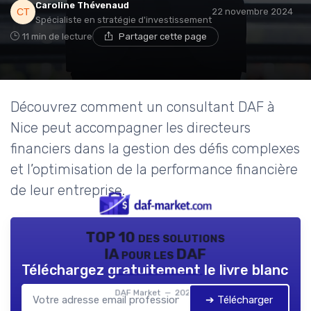
Caroline Thévenaud
22 novembre 2024
Spécialiste en stratégie d'investissement
11 min de lecture
Partager cette page
Découvrez comment un consultant DAF à
Nice peut accompagner les directeurs
financiers dans la gestion des défis complexes
et l’optimisation de la performance financière
de leur entreprise.
TOP 10 des solutions
IA pour les DAF
Téléchargez gratuitement le livre blanc
DAF Market — 2026
➔ Télécharger