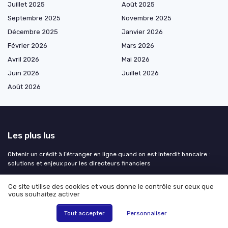
Juillet 2025
Août 2025
Septembre 2025
Novembre 2025
Décembre 2025
Janvier 2026
Février 2026
Mars 2026
Avril 2026
Mai 2026
Juin 2026
Juillet 2026
Août 2026
Les plus lus
Obtenir un crédit à l’étranger en ligne quand on est interdit bancaire :
solutions et enjeux pour les directeurs financiers
Comment établir une facture dépôt-vente : exemple et bonnes pratiques
pour les directeurs financiers
Ce site utilise des cookies et vous donne le contrôle sur ceux que
vous souhaitez activer
Comprendre la différence entre DAF et CFO
Interview de Victor PARIS de Aegerter Domaines & Signatures : pilotage
Tout accepter
Personnaliser
financier d’un groupe viticole