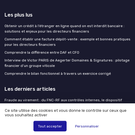
Les plus lus
Obtenir un crédit à l’étranger en ligne quand on est interdit bancaire :
solutions et enjeux pour les directeurs financiers
Comment établir une facture dépôt-vente : exemple et bonnes pratiques
pour les directeurs financiers
Comprendre la différence entre DAF et CFO
Interview de Victor PARIS de Aegerter Domaines & Signatures : pilotage
financier d’un groupe viticole
Comprendre le bilan fonctionnel à travers un exercice corrigé
Les derniers articles
Fraude au virement : du FNC-RF aux contrôles internes, le dispositif
complet pour protéger votre trésorerie
Ce site utilise des cookies et vous donne le contrôle sur ceux que
Comment évaluer le prix d’un audit avec le cabinet Expertbiz Consulting
vous souhaitez activer
pour sécuriser vos contrats et négociations
Tout accepter
Personnaliser
70 000 défaillances par an : le DAF qui ne pilote que le P&L joue à
l'aveugle