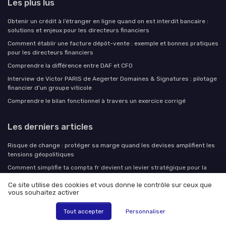
Les plus lus
Obtenir un crédit à l’étranger en ligne quand on est interdit bancaire :
solutions et enjeux pour les directeurs financiers
Comment établir une facture dépôt-vente : exemple et bonnes pratiques
pour les directeurs financiers
Comprendre la différence entre DAF et CFO
Interview de Victor PARIS de Aegerter Domaines & Signatures : pilotage
financier d’un groupe viticole
Comprendre le bilan fonctionnel à travers un exercice corrigé
Les derniers articles
Risque de change : protéger sa marge quand les devises amplifient les
tensions géopolitiques
Comment simplifie ta compta fr devient un levier stratégique pour la
direction financière
Ce site utilise des cookies et vous donne le contrôle sur ceux que
Comment simplifie ta compta fr devient un levier stratégique pour la
vous souhaitez activer
direction financière
Tout accepter
Personnaliser
Comment utiliser un simulateur EURL pour piloter la rémunération du
gérant et la stratégie de dividendes