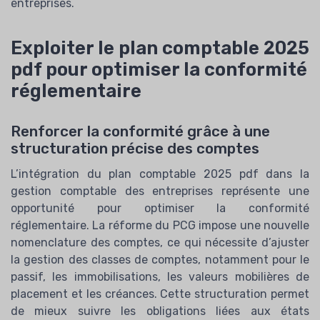
entreprises.
DAF Market — 2026
➔ Télécharger
Exploiter le plan comptable 2025
*
En remplissant ce formulaire, j’accepte d’être
contacté(e) à des fins commerciales par DAF Market et ses
pdf pour optimiser la conformité
partenaires.
réglementaire
Renforcer la conformité grâce à une
structuration précise des comptes
L’intégration du plan comptable 2025 pdf dans la
gestion comptable des entreprises représente une
opportunité pour optimiser la conformité
réglementaire. La réforme du PCG impose une nouvelle
nomenclature des comptes, ce qui nécessite d’ajuster
la gestion des classes de comptes, notamment pour le
passif, les immobilisations, les valeurs mobilières de
placement et les créances. Cette structuration permet
de mieux suivre les obligations liées aux états