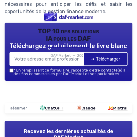
nécessaires pour anticiper les défis et saisir les
opportunités de la gestion finance moderne.
TOP 10 des solutions
IA pour les DAF
Téléchargez gratuitement le livre blanc
DAF Market — 2026
➔ Télécharger
*
En remplissant ce formulaire, j’accepte d’être contacté(e) à
des fins commerciales par DAF Market et ses partenaires.
Résumer
ChatGPT
Claude
Mistral
Recevez les dernières actualités de