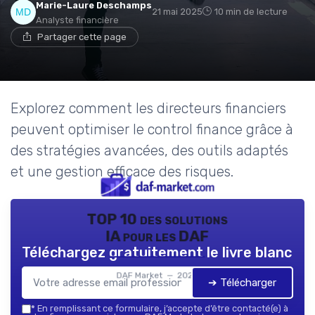
Marie-Laure Deschamps
21 mai 2025
10 min de lecture
Analyste financière
Partager cette page
Explorez comment les directeurs financiers
peuvent optimiser le control finance grâce à
des stratégies avancées, des outils adaptés
et une gestion efficace des risques.
TOP 10 des solutions
IA pour les DAF
Téléchargez gratuitement le livre blanc
DAF Market — 2026
➔ Télécharger
*
En remplissant ce formulaire, j’accepte d’être contacté(e) à